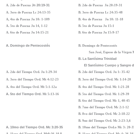
A. 2do de Pascua
Jn 20:19-31
B. 2do de Pascua Jn 20:19-31
A. 3ero de Pascua
Lc 24:13-35
B. 3ero de Pascua Lc 24:35-48
A, 4to de Pascua
Jn 10: 1-109
B. 4to de Pascua
Jn 10: 11-18
A. 5to de Pascua
Jn 14, 1-12
B. 5to de Pascua
Jn 15:1
A. 6to de Pascua Jn 14:15-21
B. 6to de Pascua
Jn 15:9-17
A. Domingo de Pentecostés
B. Domingo de Pentecostés
San José, Esposo de la Virgen 
B. La Santísima Trinidad
El Santísimo Cuerpo y Sangre d
A. 2do del Tiempo Ord. Jn 1:29-34
B. 2do del Tiempo Ord. Jn 1: 35-42
A. 3ero del Tiempo Ord. Mt 4:12-23
B. 3ero del Tiempo Ord. Mc 1:14-20
A. 4to del Tiempo Ord. Mt 5:1-12a
B. 4to del Tiempo Ord. Mc 1:21-28
A. 5to del Tiempo Ord.
Mt 5:13-16
B. 5to del Tiempo Ord.
Mc 1:29-39
B. 6to del Tiempo Ord.
Mc 1, 40-45
B. 7mo del Tiempo Ord. Mc 2:1-12
B. 8vo del Tiempo Ord.
Mc 2:18-22
B. 9no del Tiempo Ord. Mc 2:23-3,6
A. 10mo del Tiempo Ord. Mc 3:20-35
B. 10mo del Tiempo Ord.o
Mc 3: 20-
A. 11ero del Tiempo Ord. Mt9:36-10,8
B. 11ero del Tiempo Ord. Mc 4: 26-3