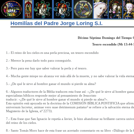
Homilías del Padre Jorge Loring S.I.
Décimo Séptimo Domingo del Tiempo O
Tesoro escondido (Mt 13:44-
1.- El reino de los cielos es una perla preciosa, un tesoro escondido
2.- Merece la pena darlo todo para conseguirlo.
3.- Pero para eso hay que saber valorar la perla y el tesoro.
4.- Mucha gente miope no alcanza ver más allá de la muerte, y no sabe valorar la vida eterna
5.- ¿De qué le sirve al hombre ganar el mundo si pierde su alma?
6.- Algunos traductores de la Biblia traducen esta frase así: «¿De qué le sirve al hombre ga
especialistas bíblicos responde mejor al pensamiento de Jesucristo
traducir: «¿De qué le sirve al hombre ganar el mundo si pierde su alma?».
Esta opinión está apoyada en la doctrina de la COMISIÓN BÍBLICA PONTIFICIA que afirma
universum lucretur, animae vero suae detrimenum patiatur² se refiere a la salvación eterna
Magisterio de la Iglesia, nº 2273).
7.- Esta frase que San Ignacio le repetía a Javier, le hizo abandonar su brillante carrera unive
del reino de los cielos.
8.- Santo Tomás Moro hace de esta frase un acertado comentario en su libro «Diálogo de la f