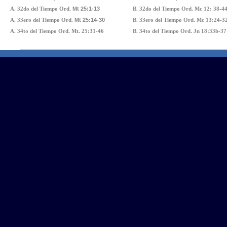
A. 32do del Tiempo Ord.
Mt 25:1-13
B. 32do del Tiempo Ord. Mc 12: 38-4
A. 33ero del Tiempo Ord.
Mt 25:14-30
B. 33ero del Tiempo Ord.
Mc 13:24-3
A. 34to del Tiempo Ord. Mt. 25:31-46
B. 34to del Tiempo Ord. Jn 18:33b-37