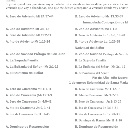
manera:
Si yo sé que el mes que viene voy a trasladar mi vivienda a otra localidad para vivir allí el 
vivienda que voy a abandonar, sino que me dedico a preparar la vivienda donde voy a vivir
A. 1ero de Adviento Mt 24:37-44
B. 1ero de Adviento Mc 13:33-37
Inmaculada Concepción de M
A. 2do de Adviento
Mt 3:1-12
B. 2do de Adviento Mc 1:1-8
A. 3ero de Adviento
Mt 11:2-11
B. 3ero de Adviento Jn 1: 6-8, 19-28
A. 4to de Adviento
Mt 1:18-24
B. 4to de Adviento Lc. 1:26-38
Natividad del Señor
A. 2do de Navidad Prólogo de San Juan
B. 2do de Navidad
Prólogo de San J
A. La Sagrada Familia
B. La Sagrada Familia
A. La Epifanía del Señor - Mt 2:1-12
B. La Epifanía del Señor - Mt 2:1-12
A. El Bautismo del Señor
B. El Bautismo del Señor
Fin de Año- Año Nuevo
1 de enero: Solemnidad de Santa María
A. 1ero de Cuaresma
Mt 4:1-11
B. 1ero de Cuaresma Mc 1:12-15
A. 2do de Cuaresma
(Mt
17
:1-
9
B. 2do de Cuaresma Mc 9:2-10
A. 3ero de Cuaresma
Jn 4:5-42
B. 3ero de Cuaresma Jn 2:13-25
A. 4to de Cuaresma
Jn 9, 1-41
B. 4to de Cuaresma Jn 3:14-21
A. 5to de Cuaresma
Jn 11: 1-45
B. 5to de Cuaresma Jn 12:20-33
B. Domingo de Ramos Mc 11:1-10
A. Domingo de Resurrección
B. Domingo de Resurrección